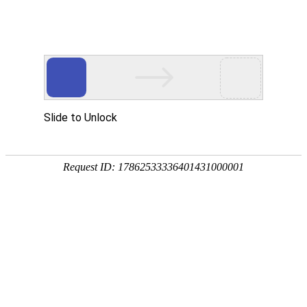
2026年08月09日 星期日
首页
文化动态
文化研究
文化艺术
李氏宗亲
道教天地
老子历史博物馆
文创商城
在线留言
联系方式