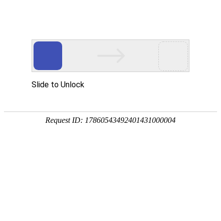
2026年08月06日 星期四
首页
文化动态
文化研究
文化艺术
李氏宗亲
道教天地
老子历史博物馆
文创商城
在线留言
联系方式